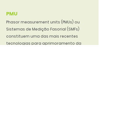
PMU
Phasor measurement units (PMUs) ou
Sistemas de Medição Fasorial (SMFs)
constituem uma das mais recentes
tecnologias para aprimoramento da
operação de sistemas elétricos de
potência (SEP). Basicamente, são
constituídos pelas unidades de medição
fasorial, localizados em pontos
estratégicos do SEP, e pelos
concentradores dos dados aquisitados.
As unidades de medição são
responsáveis pela aquisição dos fasores
de tensão e corrente, sincronizados no
tempo.
Esta nova perspectiva trazida à operação
pelos SFMs oferece soluções inovadoras