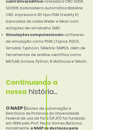
subtrativa/aditiva:
roteadora CNC SUDA
SD2616, bobinadeira automática Bobiline
C90; impressora 3D tipo FDM Creality K1,
bancadas de solda Weller e Hikari com
estações de retrabalho SMD;
Simulações computacionais:
softwares
de simulação como PSIM, LTspice, PLECS,
Simulink, Typhoon, SIMetrix-SIMPLIS, além de
ferramentas de análise científica como
MATLAB, Octave, Python, R, Mathcad e SMath.
Continuando a
nossa
história...
O NAEP
(
Nú
cleo de Automação e
Eletrônica de Potência da Universidade
Federal de Juiz de Fora (UFJF)) foi fundado
em 1999 pelo Prof. Pedro Gomes Barbosa.
Inicialmente,
o NAEP se destacou pela