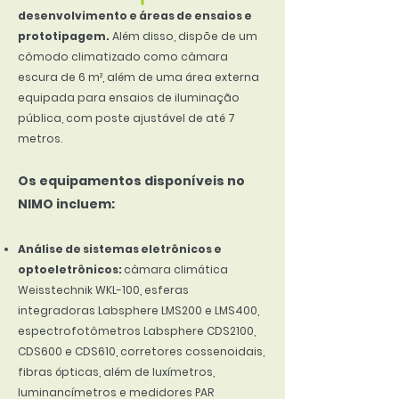
desenvolvimento e áreas de ensaios e
prototipagem.
Além disso, dispõe de um
cômodo climatizado como câmara
escura de 6 m², além de uma área externa
equipada para ensaios de iluminação
pública, com poste ajustável de até 7
metros.
Os equipamentos disponíveis no
NIMO incluem:
Análise de sistemas eletrônicos e
optoeletrônicos:
câmara climática
Weisstechnik WKL-100, esferas
integradoras Labsphere LMS200 e LMS400,
espectrofotômetros Labsphere CDS2100,
CDS600 e CDS610, corretores cossenoidais,
fibras ópticas, além de luxímetros,
luminancímetros e medidores PAR