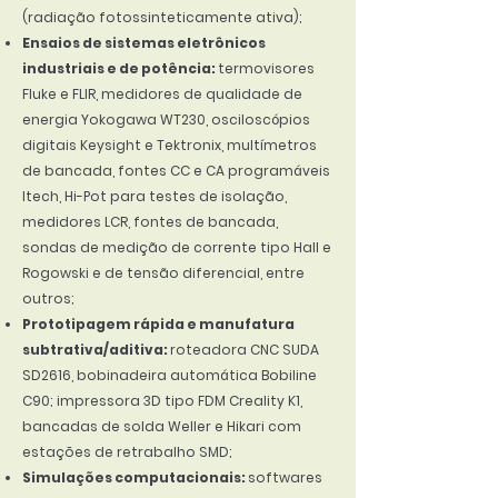
(radiação fotossinteticamente ativa);
Ensaios de sistemas eletrônicos
industriais e de potência:
termovisores
Fluke e FLIR, medidores de qualidade de
energia Yokogawa WT230, osciloscópios
digitais Keysight e Tektronix, multímetros
de bancada, fontes CC e CA programáveis
Itech, Hi-Pot para testes de isolação,
medidores LCR, fontes de bancada,
sondas de medição de corrente tipo Hall e
Rogowski e de tensão diferencial, entre
outros;
Prototipagem rápida e manufatura
subtrativa/aditiva:
roteadora CNC SUDA
SD2616, bobinadeira automática Bobiline
C90; impressora 3D tipo FDM Creality K1,
bancadas de solda Weller e Hikari com
estações de retrabalho SMD;
Simulações computacionais:
softwares