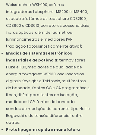
Weisstechnik WKL-100, esferas
integradoras Labsphere LMS200 e LMS400,
espectrofotômetros Labsphere CDS2100,
CDS600 e CDS610, corretores cossenoidais,
fibras ópticas, além de luxímetros,
luminancímetros e medidores PAR
(radiação fotossinteticamente ativa);
Ensaios de sistemas eletrônicos
industriais e de potência:
termovisores
Fluke e FLIR, medidores de qualidade de
energia Yokogawa WT230, osciloscópios
digitais Keysight e Tektronix, multímetros
de bancada, fontes CC e CA programáveis
Itech, Hi-Pot para testes de isolação,
medidores LCR, fontes de bancada,
sondas de medição de corrente tipo Hall e
Rogowski e de tensão diferencial, entre
outros;
Prototipagem rápida e manufatura